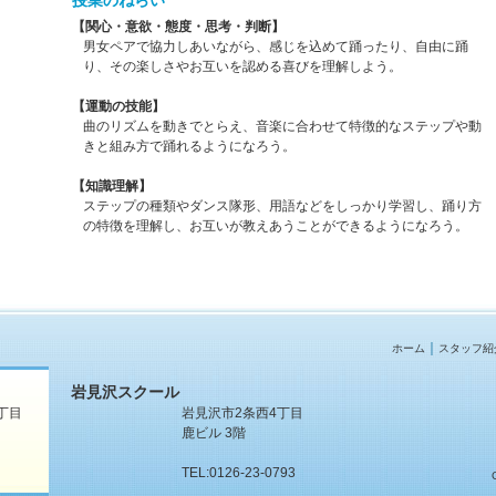
授業のねらい
【関心・意欲・態度・思考・判断】
男女ペアで協力しあいながら、感じを込めて踊ったり、自由に踊
り、その楽しさやお互いを認める喜びを理解しよう。
【運動の技能】
曲のリズムを動きでとらえ、音楽に合わせて特徴的なステップや動
きと組み方で踊れるようになろう。
【知識理解】
ステップの種類やダンス隊形、用語などをしっかり学習し、踊り方
の特徴を理解し、お互いが教えあうことができるようになろう。
｜
ホーム
スタッフ紹
岩見沢スクール
丁目
岩見沢市2条西4丁目
鹿ビル 3階
TEL:0126-23-0793