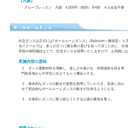
【月謝】
グループレッスン 月謝 4,000円（税別）月4回 ※入会金不要
社交ダンスは正式には｢ボールルームダンス｣（Ballroom＝舞踏室） 
当スクールでは、多くの方々に踊る事の喜びを知って頂くために、出
学校や病院施設などで、社交ダンスを指導いたしますので、お気軽に
実施内容の意味
１．ダンス運動特性を理解し、楽しさや喜びを、外部講師を招き専
門的見地から中学生に伝えてもらう機会とする。
２．基本的なダンスの動きや姿勢を指導していただき、音楽に合わ
せて初歩的なボールルームダンスの動きが出来るようになる。
３．主体的にダンスに取り組もうとする心身の素地を養う。