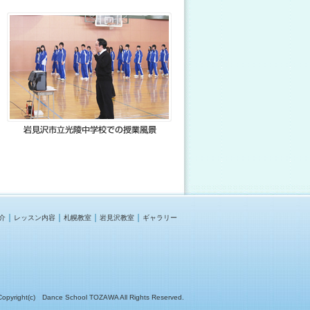
｜
｜
｜
｜
介
レッスン内容
札幌教室
岩見沢教室
ギャラリー
Copyright(c) Dance School TOZAWA All Rights Reserved.