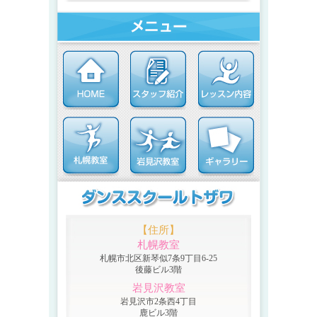
【住所】
札幌教室
札幌市北区新琴似7条9丁目6-25
後藤ビル3階
岩見沢教室
岩見沢市2条西4丁目
鹿ビル3階